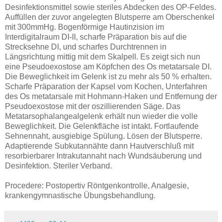
Desinfektionsmittel sowie steriles Abdecken des OP-Feldes.
Auffüllen der zuvor angelegten Blutsperre am Oberschenkel
mit 300mmHg. Bogenförmige Hautinzision im
Interdigitalraum DI-II, scharfe Präparation bis auf die
Strecksehne DI, und scharfes Durchtrennen in
Längsrichtung mittig mit dem Skalpell. Es zeigt sich nun
eine Pseudoexostose am Köpfchen des Os metatarsale DI.
Die Beweglichkeit im Gelenk ist zu mehr als 50 % erhalten.
Scharfe Präparation der Kapsel vom Kochen, Unterfahren
des Os metatarsale mit Hohmann-Haken und Entfernung der
Pseudoexostose mit der oszillierenden Säge. Das
Metatarsophalangealgelenk erhält nun wieder die volle
Beweglichkeit. Die Gelenkfläche ist intakt. Fortlaufende
Sehnennaht, ausgiebige Spülung. Lösen der Blutsperre.
Adaptierende Subkutannähte dann Hautverschluß mit
resorbierbarer Intrakutannaht nach Wundsäuberung und
Desinfektion. Steriler Verband.
Procedere: Postopertiv Röntgenkontrolle, Analgesie,
krankengymnastische Übungsbehandlung.